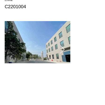
China
C2201004